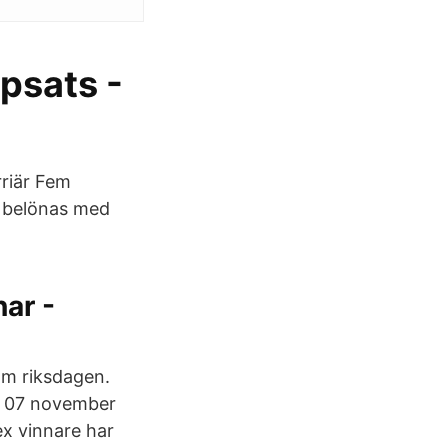
psats -
rriär Fem
g belönas med
ar -
 om riksdagen.
r. 07 november
ex vinnare har