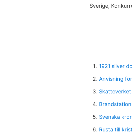
Sverige, Konkurr
1921 silver do
Anvisning fö
Skatteverket 
Brandstatio
Svenska krono
Rusta till kr