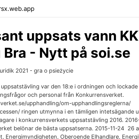
rsx.web.app
sant uppsats vann KK
 Bra - Nytt på soi.se
idik 2021 - gra o psieżycie
 uppsatstävling var den 18:e i ordningen och lockade 
ingsfrågor och personal från Konkurrensverket.
erket.se/upphandling/om-upphandlingsreglerna/
essen/ ringen utmynna i en tämligen intetsägande u
tagare i konkurrensverkets uppsatstävling 2016. 201
rket belönar de bästa uppsatserna. 2015-11-24 26 
t, Energimyndigheten, Oberoende Elhandlare, Energ