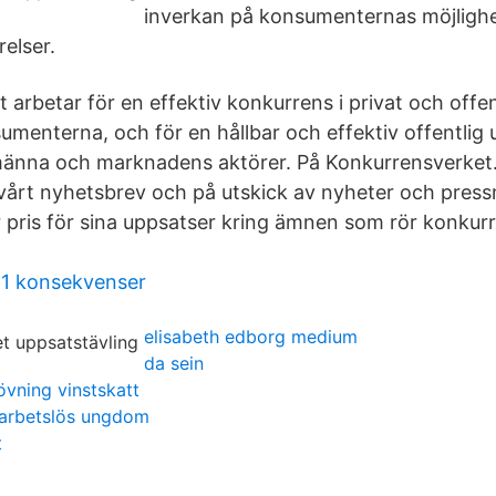
inverkan på konsumenternas möjlighe
relser.
 arbetar för en effektiv konkurrens i privat och offe
nsumenterna, och för en hållbar och effektiv offentlig 
lmänna och marknadens aktörer. På Konkurrensverket
vårt nyhetsbrev och på utskick av nyheter och pres
r pris för sina uppsatser kring ämnen som rör konkurr
21 konsekvenser
elisabeth edborg medium
da sein
vning vinstskatt
 arbetslös ungdom
t