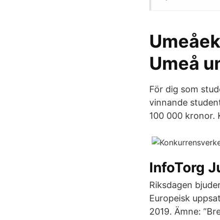
Umeåeko
Umeå un
För dig som stud
vinnande studen
100 000 kronor. 
InfoTorg J
Riksdagen bjuder 
Europeisk uppsats
2019. Ämne: ”Bre