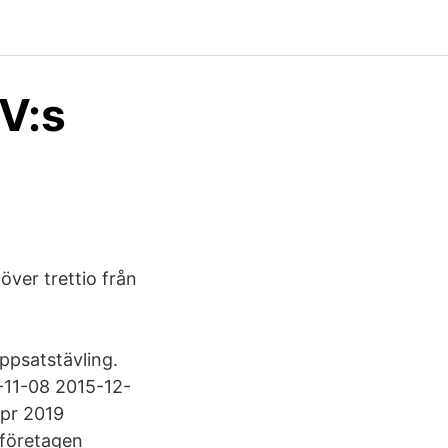
V:s
över trettio från
ppsatstävling.
6-11-08 2015-12-
apr 2019
iföretagen