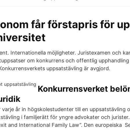
nom får förstapris för up
iversitet
ent. Internationella möjligheter. Juristexamen och ka
tuppsatser om konkurrens och offentlig upphandlin
Konkurrensverkets uppsatstävling är avgjord.
Konkurrensverket belön
uridik
varje år in högskolestudenter till en uppsatstävling
tävling i familjerätt för yngre advokater och juriste
xit and International Family Law”. Den europeiska S