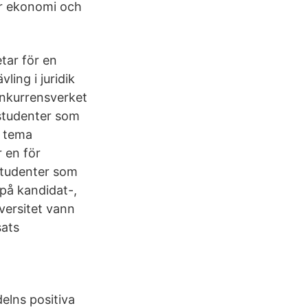
ar ekonomi och
tar för en
ling i juridik
onkurrensverket
 studenter som
d tema
 en för
 studenter som
på kandidat-,
iversitet vann
sats
elns positiva