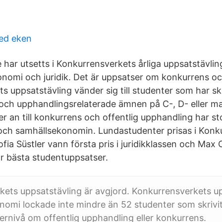
ed eken
 har utsetts i Konkurrensverkets årliga uppsatstävlin
nomi och juridik. Det är uppsatser om konkurrens o
s uppsatstävling vänder sig till studenter som har sk
ch upphandlingsrelaterade ämnen på C-, D- eller ma
r an till konkurrens och offentlig upphandling har st
ch samhällsekonomin. Lundastudenter prisas i Konk
fia Süstler vann första pris i juridikklassen och Max 
för bästa studentuppsatser.
ets uppsatstävling är avgjord. Konkurrensverkets up
onomi lockade inte mindre än 52 studenter som skrivi
ternivå om offentlig upphandling eller konkurrens.