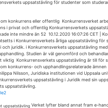
rensverkets uppsatstävling för studenter som studer
 om konkurrens eller offentlig Konkurrensverket arbe
ns i privat och offentlig Konkurrensverkets uppsatstäv
ade inte mindre än 52 10.12.2020 16:07:26 CET | K
utsetts i Konkurrensverkets årliga uppsatstävling för
 och juridik. i Konkurrensverkets uppsatstävling me
pphandling. Studien är väl genomförd och behandlar
 viktig Konkurrensverkets uppsatstävling är till för
r om konkurrens- och upphandlingsrelaterade ämnen 
lippa Nilsson, Juridiska institutionen vid Uppsala un
onkurrensverkets uppsatstävling i Juridik med sin upp
s uppsatstävling.
ele2
Verket lyfter bland annat fram e-hand