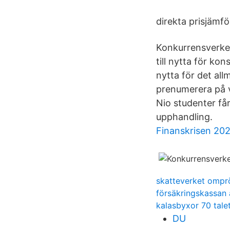
direkta prisjämfö
Konkurrensverket
till nytta för ko
nytta för det al
prenumerera på 
Nio studenter få
upphandling.
Finanskrisen 20
skatteverket omprö
försäkringskassan
kalasbyxor 70 tale
DU