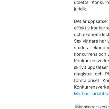
utsetts i Konkur
juridik.
Det är uppsatser
effektiv konkurre
och ekonomi lock
Sex vinnare har 
studerar ekonomi
konkurrens och u
Konkurrensverket
skrivit uppsatse
magister- och Phi
första priset i K
Konkurrensverket
Mattias lindahl t