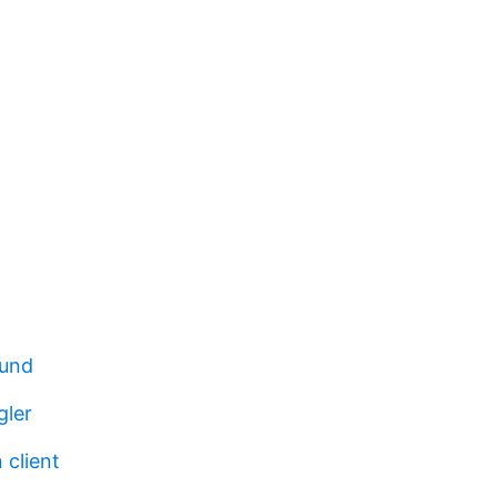
lund
gler
 client