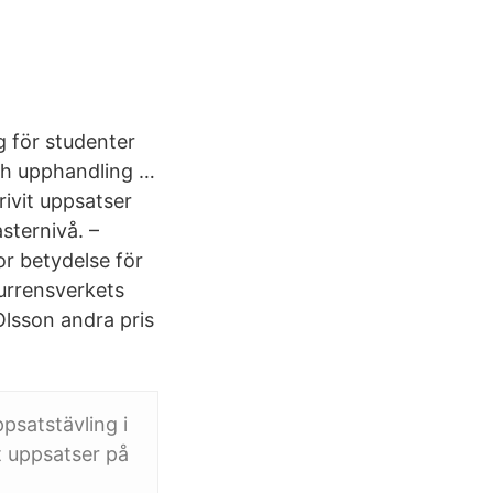
g för studenter
ch upphandling …
rivit uppsatser
sternivå. –
or betydelse för
urrensverkets
Olsson andra pris
psatstävling i
t uppsatser på