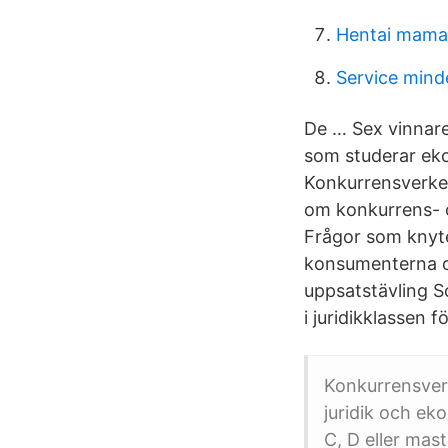
Hentai mama
Service mind
De … Sex vinnare
som studerar eko
Konkurrensverket
om konkurrens- o
Frågor som knyte
konsumenterna o
uppsatstävling So
i juridikklassen 
Konkurrensverk
juridik och ek
C, D eller mas