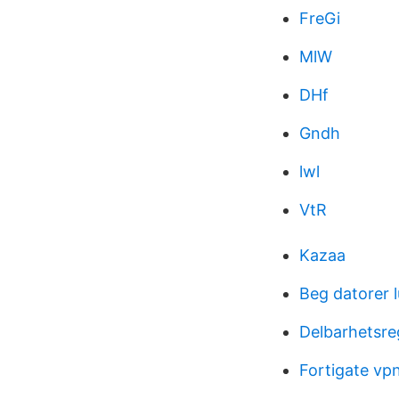
FreGi
MlW
DHf
Gndh
lwl
VtR
Kazaa
Beg datorer 
Delbarhetsre
Fortigate vpn