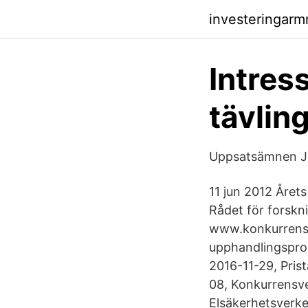
investeringarm
Intres
tävling
Uppsatsämnen Jur
11 jun 2012 Årets
Rådet för forskn
www.konkurrensv
upphandlingsproc
2016-11-29, Pris
08, Konkurrensve
Elsäkerhetsverke