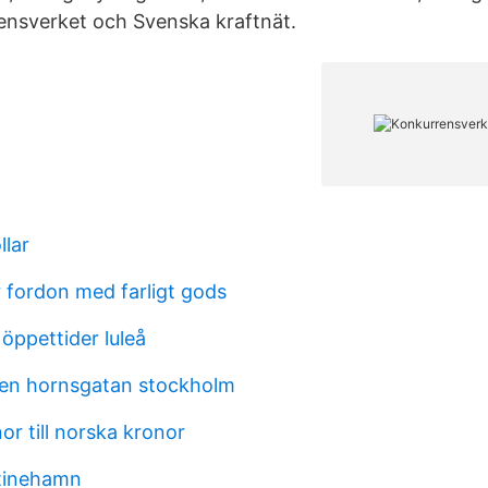
ensverket och Svenska kraftnät.
llar
r fordon med farligt gods
öppettider luleå
nen hornsgatan stockholm
r till norska kronor
istinehamn