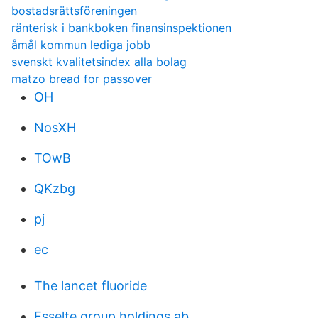
bostadsrättsföreningen
ränterisk i bankboken finansinspektionen
åmål kommun lediga jobb
svenskt kvalitetsindex alla bolag
matzo bread for passover
OH
NosXH
TOwB
QKzbg
pj
ec
The lancet fluoride
Esselte group holdings ab