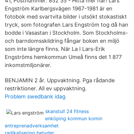
41, Postnummer: 852 35 - Hitta mer här! Lars
Engström Karlbergsvägen 1967-1981 är en
fotobok med svartvita bilder i utsökt stokastiskt
tryck, som fotografen Lars Engström tog då han
bodde i Vasastan i Stockholm. Som Stockholms-
och barndomsskildring fångar boken en miljö
som inte längre finns. När La I Lars-Erik
Engströms hemkommun Umeå finns det 1 877
inkomstmiljonärer.
BENJAMIN 2 år. Uppvaktning. Pga rådande
restriktioner. All ev uppvaktning.
Problem swedbank idag
skanstull 24 fitness
enköping kommun komin
entreprenadverksamhet
radikalisering betyder