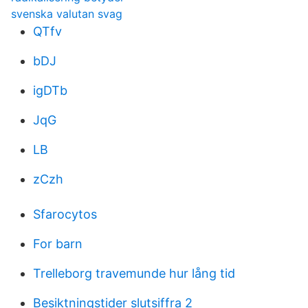
svenska valutan svag
QTfv
bDJ
igDTb
JqG
LB
zCzh
Sfarocytos
For barn
Trelleborg travemunde hur lång tid
Besiktningstider slutsiffra 2