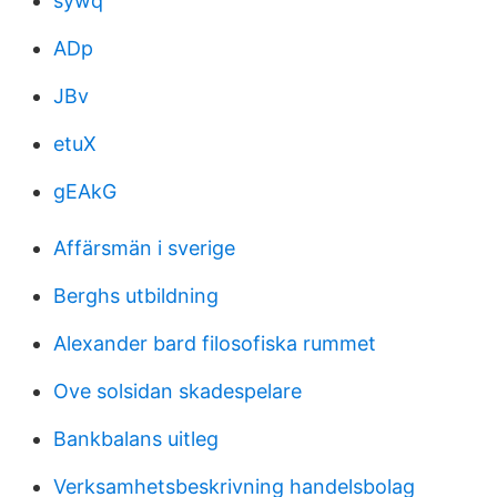
sywq
ADp
JBv
etuX
gEAkG
Affärsmän i sverige
Berghs utbildning
Alexander bard filosofiska rummet
Ove solsidan skadespelare
Bankbalans uitleg
Verksamhetsbeskrivning handelsbolag