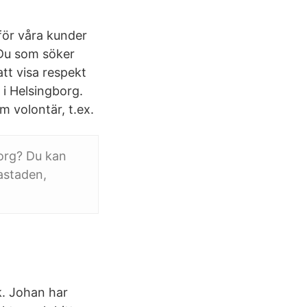
för våra kunder
 Du som söker
att visa respekt
 i Helsingborg.
m volontär, t.ex.
org? Du kan
astaden,
k. Johan har