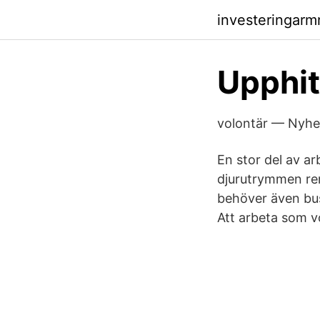
investeringarm
Upphit
volontär — Nyhe
En stor del av ar
djurutrymmen ren
behöver även bus
Att arbeta som vo