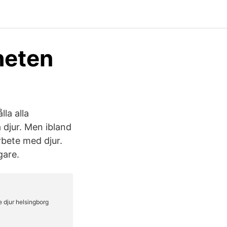
heten
la alla
 djur. Men ibland
bete med djur.
gare.