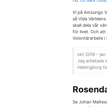
Lo dark clou
Vi på Amzungo Vo
så Vida Världens
skall dela vår vä
för livet. Och a
Volontärarbete i 
okt 2016 – ja
Jag arbetade 
Helsingborg ti
Rosenda
Se Johan Maltess