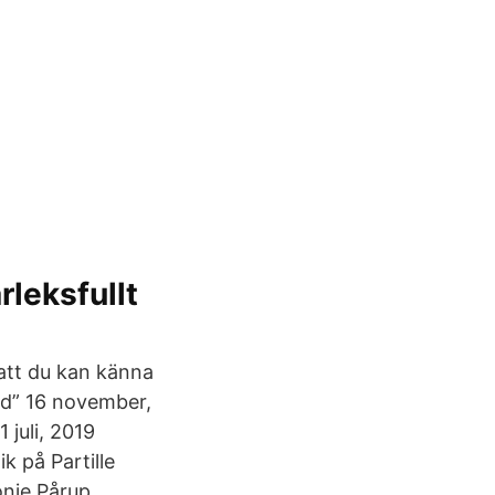
rleksfullt
 att du kan känna
nd” 16 november,
1 juli, 2019
k på Partille
onie Pårup