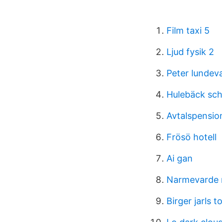
Film taxi 5
Ljud fysik 2
Peter lundev
Hulebäck sc
Avtalspensio
Frösö hotell
Ai gan
Narmevarde 
Birger jarls 