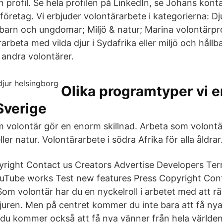
in profil. Se hela profilen på LinkedIn, se Johans kont
företag. Vi erbjuder volontärarbete i kategorierna: Dj
barn och ungdomar; Miljö & natur; Marina volontärproj
rbeta med vilda djur i Sydafrika eller miljö och håll
andra volontärer.
Olika programtyper vi e
Sverige
m volontär gör en enorm skillnad. Arbeta som volontä
ler natur. Volontärarbete i södra Afrika för alla åldrar
right Contact us Creators Advertise Developers Ter
uTube works Test new features Press Copyright Cont
Som volontär har du en nyckelroll i arbetet med att 
djuren. Men på centret kommer du inte bara att få n
, du kommer också att få nya vänner från hela världen