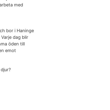
ärarbeta med
ch bor i Haninge
Varje dag blir
mma öden till
gen emot
 djur?