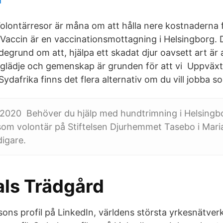
d
lontärresor är måna om att hålla nere kostnaderna 
 Vaccin är en vaccinationsmottagning i Helsingborg.
rdegrund om att, hjälpa ett skadat djur oavsett art är 
tt glädje och gemenskap är grunden för att vi Uppväxt
Sydafrika finns det flera alternativ om du vill jobba so
n 2020 Behöver du hjälp med hundtrimning i Helsingb
som volontär på Stiftelsen Djurhemmet Tasebo i Mari
digare.
ls Trädgård
ons profil på LinkedIn, världens största yrkesnätver