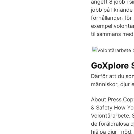
angett 8 jobb i s
jobb på liknande 
förhållanden för 
exempel volontära
tillsammans med 
GoXplore 
Därför att du so
människor, djur el
About Press Copy
& Safety How Yo
Volontärarbete. 
de föräldralösa 
hjälpa djur i nöd