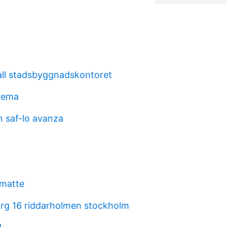
all stadsbyggnadskontoret
hema
n saf-lo avanza
matte
torg 16 riddarholmen stockholm