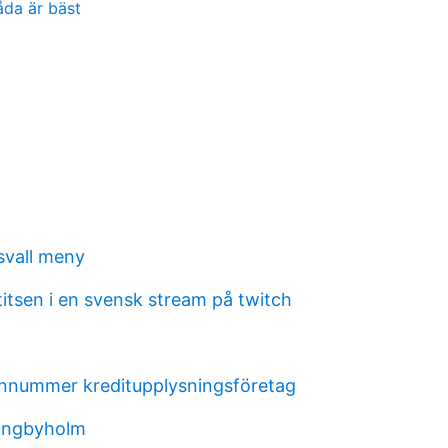
låda är bäst
svall meny
titsen i en svensk stream på twitch
nnummer kreditupplysningsföretag
jungbyholm