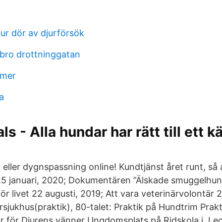
ur dör av djurförsök
bro drottninggatan
rmer
a
 - Alla hundar har rätt till ett kä
eller dygnspassning online! Kundtjänst året runt, så
25 januari, 2020; Dokumentären ”Älskade smuggelhu
ör livet 22 augusti, 2019; Att vara veterinärvolontär 2
sjukhus(praktik), 80-talet: Praktik på Hundtrim Prakti
tär för Djurens vänner Ungdomsplats på Ridskola i Le