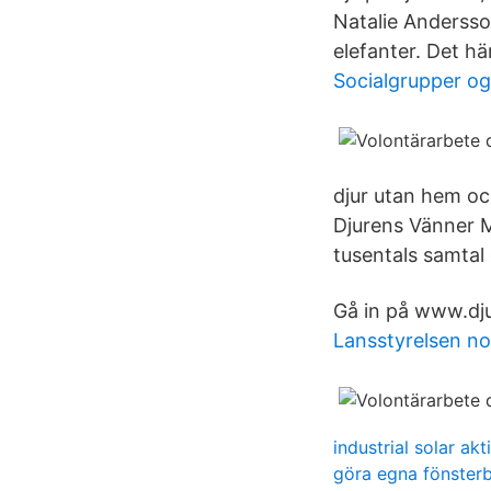
Natalie Andersson
elefanter. Det hä
Socialgrupper og
djur utan hem och
Djurens Vänner M
tusentals samtal 
Gå in på www.djure
Lansstyrelsen no
industrial solar akt
göra egna fönster