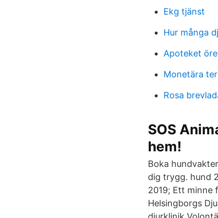
Ekg tjänst
Hur många dj
Apoteket öre
Monetära te
Rosa brevlad
SOS Animals
hem!
Boka hundvakter 
dig trygg. hund 
2019; Ett minne f
Helsingborgs Djur
djurklinik Volon