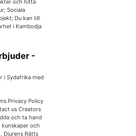
akter och hitta
ur; Sociala
ekt; Du kan till
barhet i Kambodja
rbjuder -
r i Sydafrika med
.
ms Privacy Policy
act us Creators
rädda och ta hand
ya kunskaper och
. Djurens Rätts