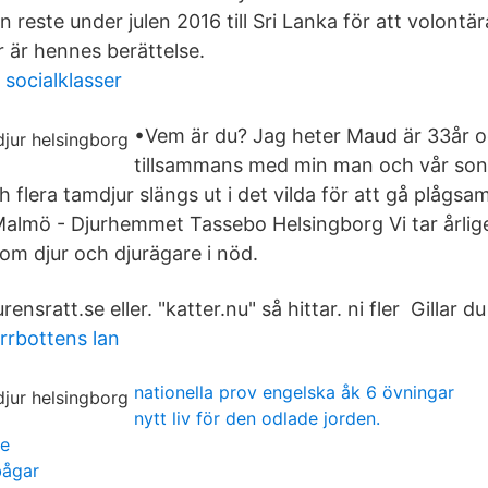
 reste under julen 2016 till Sri Lanka för att volont
r är hennes berättelse.
 socialklasser
•Vem är du? Jag heter Maud är 33år o
tillsammans med min man och vår son 
 flera tamdjur slängs ut i det vilda för att gå plågsa
almö - Djurhemmet Tassebo Helsingborg Vi tar årli
om djur och djurägare i nöd.
nsratt.se eller. "katter.nu" så hittar. ni fler Gillar du
rrbottens lan
nationella prov engelska åk 6 övningar
nytt liv för den odlade jorden.
ie
bågar