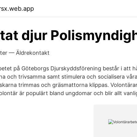
rsx.web.app
tat djur Polismyndig
ter — Äldrekontakt
betet på Göteborgs Djurskyddsförening består i att hål
a och trivsamma samt stimulera och socialisera våra
karna trimmas och gräsmattorna klippas. Volontärar
lontär är populärt bland ungdomar och blir allt vanli