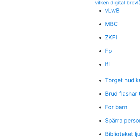
vilken digital brev
vLwB
MBC
ZKFl
Fp
ifi
Torget hudik
Brud flashar 
For barn
Spärra perso
Biblioteket l